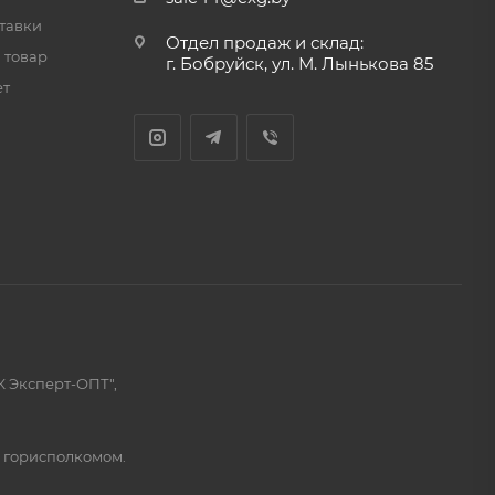
тавки
Отдел продаж и склад:
 товар
г. Бобруйск, ул. М. Лынькова 85
ет
К Эксперт-ОПТ",
м горисполкомом.