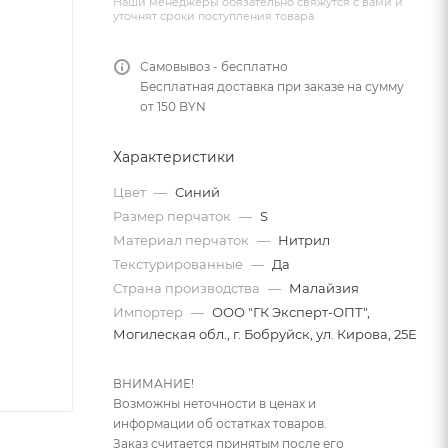
Наши менеджеры обязательно свяжутся с вами и
уточнят сроки поступления товара
Самовывоз - бесплатно
Бесплатная доставка при заказе на сумму
от 150 BYN
Характеристики
Цвет
—
Синий
Размер перчаток
—
S
Материал перчаток
—
Нитрил
Текстурированные
—
Да
Страна производства
—
Малайзия
Импортер
—
ООО "ГК Эксперт-ОПТ",
Могилеская обл., г. Бобруйск, ул. Кирова, 25Е
ВНИМАНИЕ!
Возможны неточности в ценах и
информации об остатках товаров.
Заказ считается принятым после его