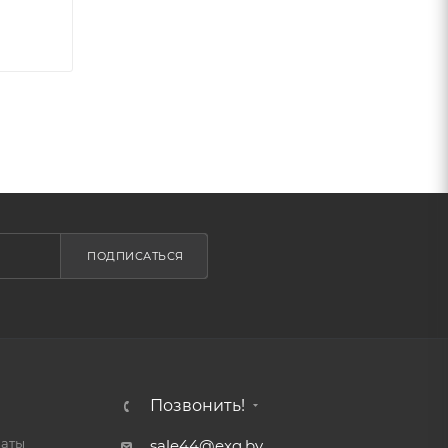
ПОДПИСАТЬСЯ
Позвонить!
латы
sale44@exg.by