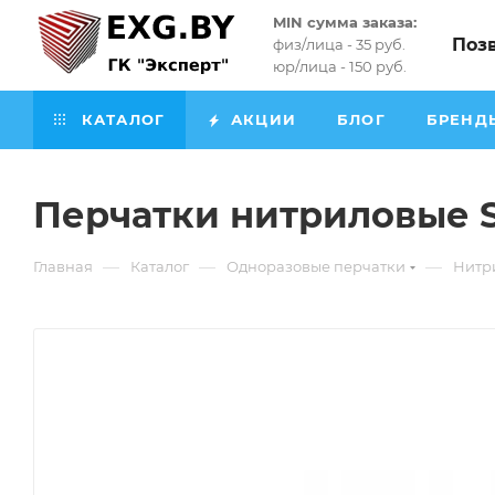
MIN сумма заказа:
Поз
физ/лица - 35 руб.
юр/лица - 150 руб.
КАТАЛОГ
АКЦИИ
БЛОГ
БРЕНД
Перчатки нитриловые S 
—
—
—
Главная
Каталог
Одноразовые перчатки
Нитр