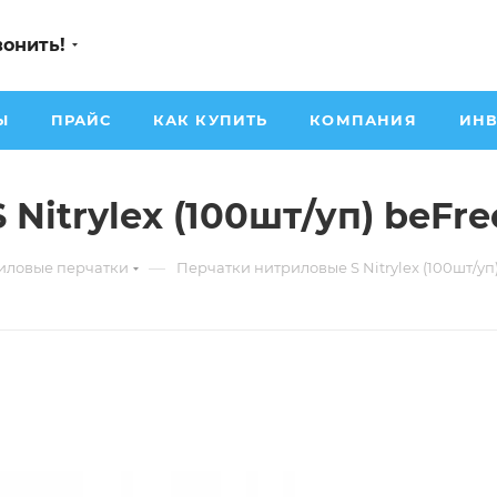
вонить!
Ы
ПРАЙС
КАК КУПИТЬ
КОМПАНИЯ
ИНВ
Nitrylex (100шт/уп) beFre
—
иловые перчатки
Перчатки нитриловые S Nitrylex (100шт/уп