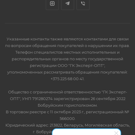
Указанные контакты также являются контактами для связи
по вопросам обращения покупателей о нарушении их прав.
Телефон специалистов местных исполнительных и
распорядительных органов по месту государственной
регистрации ООО "ГК Эксперт-ОПТ",
уполномоченных рассматривать обращения покупателей:
+375 225 68 00 41.
Общество с ограниченной ответственностью "ГК Эксперт-
ОПТ", УНП 791280274 зарегистрирован 26 сентября 2022
Бобруйским горисполкомом.
В торговом реестре с 11 октября 2023 г., регистрационный №
566000.
Юридический адрес: 213822, Беларусь, Могилёвская область,
г. Бобруйск, ул. Лынькова 85 пом 7