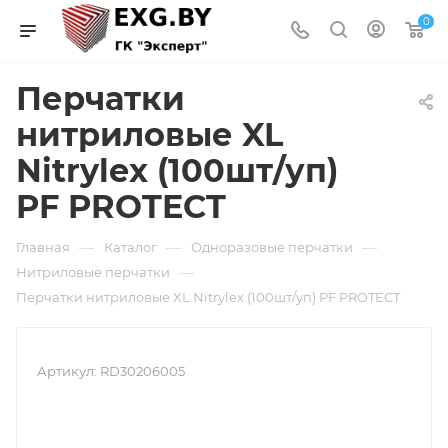
0
Перчатки
нитриловые XL
Nitrylex (100шт/уп)
PF PROTECT
—
—
—
Главная
Каталог
Одноразовые перчатки
—
Нитриловые перчатки
Перчатки нитриловые XL Nitrylex (100шт/уп) PF PROTECT
Артикул:
RD30206005