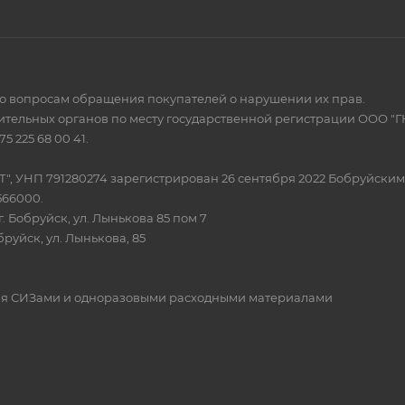
по вопросам обращения покупателей о нарушении их прав.
тельных органов по месту государственной регистрации ООО "Г
 225 68 00 41.
Т", УНП 791280274 зарегистрирован 26 сентября 2022 Бобруйски
566000.
. Бобруйск, ул. Лынькова 85 пом 7
бруйск, ул. Лынькова, 85
овля СИЗами и одноразовыми расходными материалами