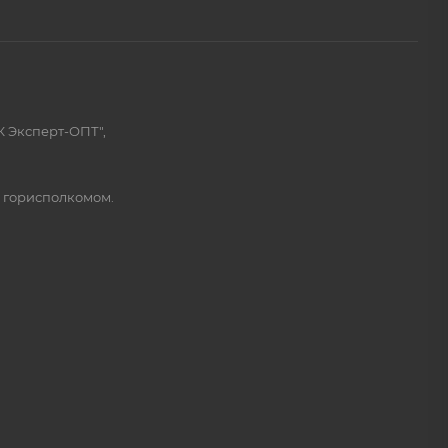
К Эксперт-ОПТ",
м горисполкомом.