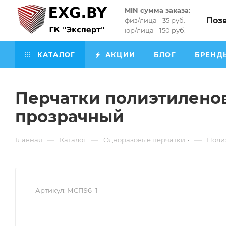
MIN сумма заказа:
Поз
физ/лица - 35 руб.
юр/лица - 150 руб.
КАТАЛОГ
АКЦИИ
БЛОГ
БРЕНД
Перчатки полиэтилено
прозрачный
—
—
—
Главная
Каталог
Одноразовые перчатки
Поли
Артикул:
МСП96_1