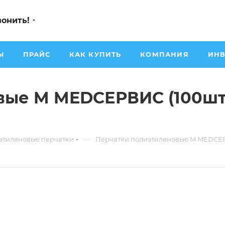
вонить!
Ы
ПРАЙС
КАК КУПИТЬ
КОМПАНИЯ
ИНВ
вые M MEDСЕРВИС (100шт/
—
этиленовые перчатки
Перчатки полиэтиленовые M MEDСЕР