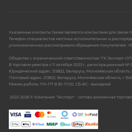
Указанные контакты также являются контактами для связи 
Телефон специалистов местных исполнительных и распоряди
уполномоченных рассматривать обращения покупателей: +375
Общество с ограниченной ответственностью "ГК Эксперт-ОП
В торговом реестре с 11 октября 2023 г., регистрационный № 
Юридический адрес: 213822, Беларусь, Могилёвская область, г
Почтовый адрес: 213822, Беларусь, Могилёвская область, г. Бо
Режим работы: ПН-ПТ 8.30-17.00, СБ-ВС - выходной
2022-2026 © Компания "Эксперт" - оптово-розничная торг