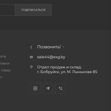
ПОДПИСАТЬСЯ
Позвонить!
латы
sale44@exg.by
тавки
Отдел продаж и склад:
 товар
г. Бобруйск, ул. М. Лынькова 85
ет