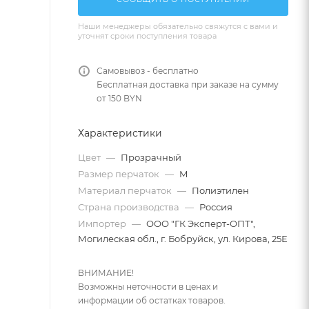
Наши менеджеры обязательно свяжутся с вами и
уточнят сроки поступления товара
Самовывоз - бесплатно
Бесплатная доставка при заказе на сумму
от 150 BYN
Характеристики
Цвет
—
Прозрачный
Размер перчаток
—
M
Материал перчаток
—
Полиэтилен
Страна производства
—
Россия
Импортер
—
ООО "ГК Эксперт-ОПТ",
Могилеская обл., г. Бобруйск, ул. Кирова, 25Е
ВНИМАНИЕ!
Возможны неточности в ценах и
информации об остатках товаров.