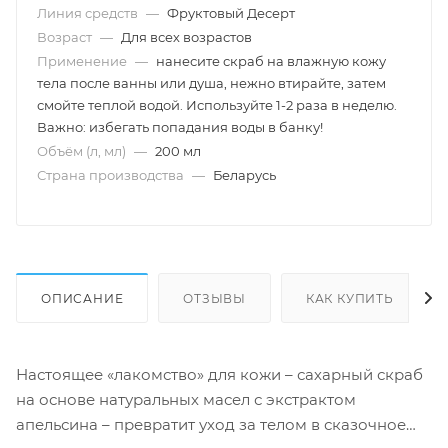
Линия средств
—
Фруктовый Десерт
Возраст
—
Для всех возрастов
Применение
—
нанесите скраб на влажную кожу
тела после ванны или душа, нежно втирайте, затем
смойте теплой водой. Используйте 1-2 раза в неделю.
Важно: избегать попадания воды в банку!
Объём (л, мл)
—
200 мл
Страна производства
—
Беларусь
ОПИСАНИЕ
ОТЗЫВЫ
КАК КУПИТЬ
Настоящее «лакомство» для кожи – сахарный скраб
на основе натуральных масел с экстрактом
апельсина – превратит уход за телом в сказочное