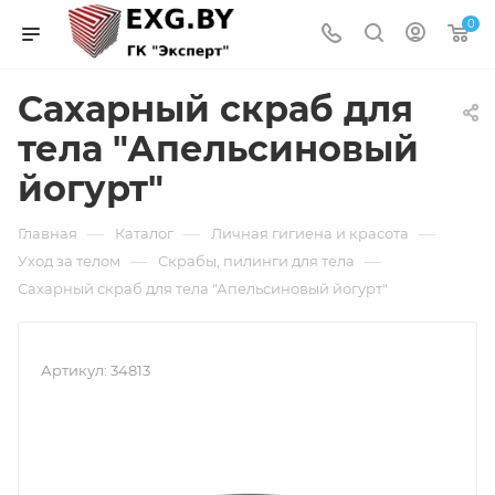
0
Сахарный скраб для
тела "Апельсиновый
йогурт"
—
—
—
Главная
Каталог
Личная гигиена и красота
—
—
Уход за телом
Скрабы, пилинги для тела
Сахарный скраб для тела "Апельсиновый йогурт"
Артикул:
34813