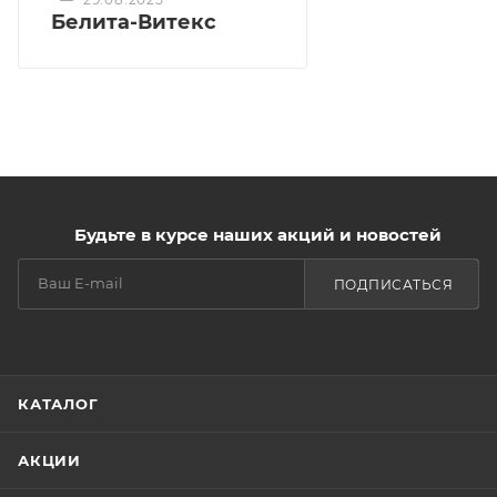
масло виноградной косточки
Белита-Витекс
масло сои
экстракт апельсина
Будьте в курсе наших акций и новостей
ПОДПИСАТЬСЯ
КАТАЛОГ
АКЦИИ