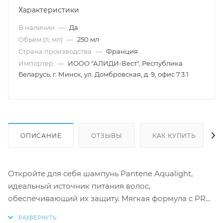
Характеристики
В наличии
—
Да
Объём (л, мл)
—
250 мл
Страна производства
—
Франция
Импортер
—
ИООО "АЛИДИ-Вест", Республика
Беларусь, г. Минск, ул. Домбровская, д. 9, офис 7.3.1
ОПИСАНИЕ
ОТЗЫВЫ
КАК КУПИТЬ
Откройте для себя шампунь Pantene Aqualight,
идеальный источник питания волос,
обеспечивающий их защиту. Мягкая формула с PRO-
V и технологией ACTIVE NUTRI-PLEX очищает