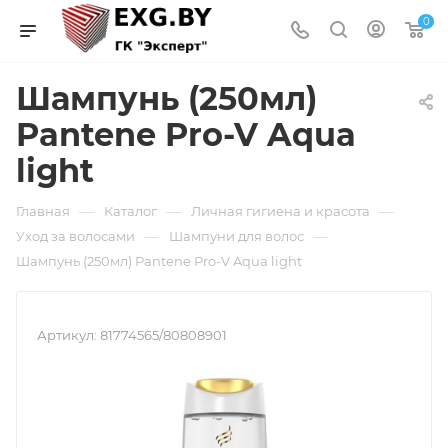
0
Шампунь (250мл)
Pantene Pro-V Aqua
light
—
—
—
Главная
Каталог
Личная гигиена и красота
—
—
Уход за волосами
Шампуни для волос
Шампунь (250мл) Pantene Pro-V Aqua light
Артикул:
81774565/80808901