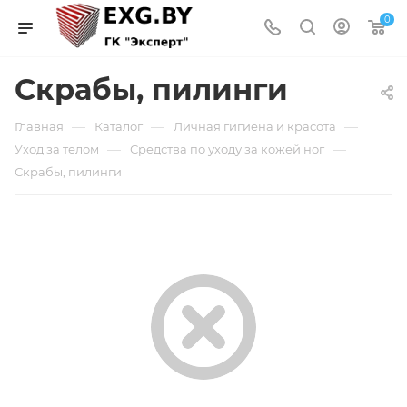
0
Скрабы, пилинги
—
—
—
Главная
Каталог
Личная гигиена и красота
—
—
Уход за телом
Средства по уходу за кожей ног
Скрабы, пилинги