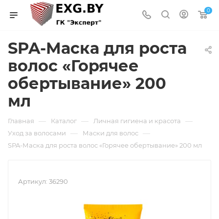
0
SPA-Маска для роста
волос «Горячее
обертывание» 200
мл
—
—
—
Главная
Каталог
Личная гигиена и красота
—
—
Уход за волосами
Маски для волос
SPA-Маска для роста волос «Горячее обертывание» 200 мл
Артикул:
36290