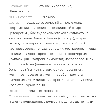
Назначение
—
Питание, Укрепление,
Шелковистость
Линия средств
—
SPA Salon
Состав
—
вода, цетеариловый спирт, хлорид
цетримония, глицерин, цетеариловый спирт,
цетеарет-20, бис-гидрокси/метокси амодиметикон,
экстрак семян Brassica Juncea (горчицы), хлорид
гуаргидроксипропилтримония, экстракт белой
крапивы, сосны, лопуха, ромашки, розмарина, плюща,
арники, водяного креса, чеснока, парфюмерная
композиция, изопропилмиристат, масло зародышей
Triticum vulgare (пшеницы), токоферилацетат, БГТ,
бензиловый спирт, метилхлоризотиазолинон,
метилизотиазолинон, метилпарабен, кислота
лимонная, ЭДТА динатрия, пропилпарабен, CI 19140,
краситель оранжевый
Возраст
—
Для всех возрастов
Применение
—
нанесите по всей длине на вымытые
и слегка подсушенные волосы. Наденьте шапочку для