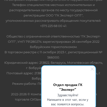
Телефон специалистов местных исполнительных и
распорядительных органов по месту государственной
регистрации ООО "ГК Эксперт-ОПТ",
уполномоченных рассматривать обращения покупателей:
+375 225 68 00 41.
Общество с ограниченной ответственностью "ГК Эксперт-
ОПТ", УНП 791280274 зарегистрирован 26 сентября 2022
Бобруйским горисполкомом.
В торговом реестре с 11 октября 2023 г., регистрационный №
566000.
Юридический адрес: 213822, Беларусь, Могилёвская область,
г. Бобруйск, ул. Лынькова 85 пом 7
Почтовый адрес: 213822, Беларусь, Могилёвская область, г.
Бобруйск, ул. Лынькова, 85
Режим работы: ПН-ПТ 8.30-17.00, СБ-ВС - выходной
Отдел продаж ГК
"Эксперт"
2022-2026 © Компания "Эксперт" - оптово-розничная
Здравствуйте!
Напишите в этот чат, если у
торговля СИЗами и одноразовыми расходными
вас появятся вопросы.
материалами