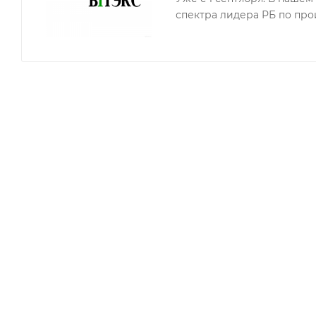
+ Питательный бальзам-уход для окрашенных волос:
спектра лидера РБ по про
предотвращает вымывания пигмента
обеспечивает надежную защиту оттенка от выцвет
+ Жидкость для удаления краски с кожи:
позволяет быстро и безопасно очистить кожу, если