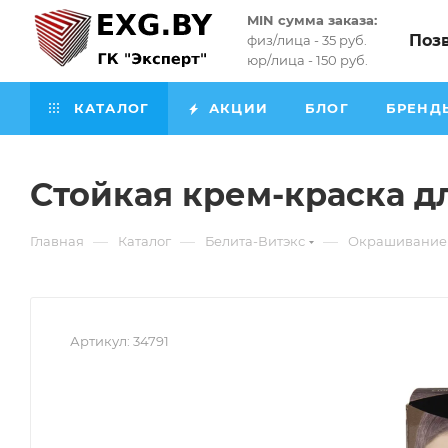
MIN сумма заказа:
Поз
физ/лица - 35 руб.
юр/лица - 150 руб.
КАТАЛОГ
АКЦИИ
БЛОГ
БРЕНД
Стойкая крем-краска д
—
—
—
Главная
Каталог
Белита-Витэкс
Окрашивание 
Артикул:
34791