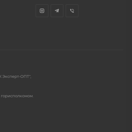
К Эксперт-ОПТ",
м горисполкомом.