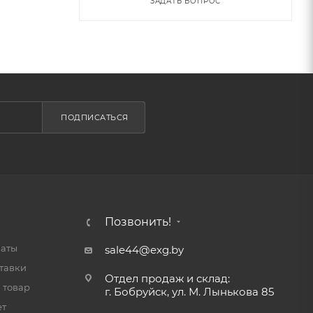
ЗАДАТЬ ВОПРОС
ПОДПИСАТЬСЯ
Позвонить!
латы
sale44@exg.by
тавки
Отдел продаж и склад:
 товар
г. Бобруйск, ул. М. Лынькова 85
ет