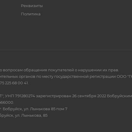
Реквизиты
Политика
по вопросам обращения покупателей о нарушении их прав.
тельных органов по месту государственной регистрации ООО "Г
 225 68 00 41.
Т", УНП 791280274 зарегистрирован 26 сентября 2022 Бобруйски
566000.
. Бобруйск, ул. Лынькова 85 пом 7
бруйск, ул. Лынькова, 85