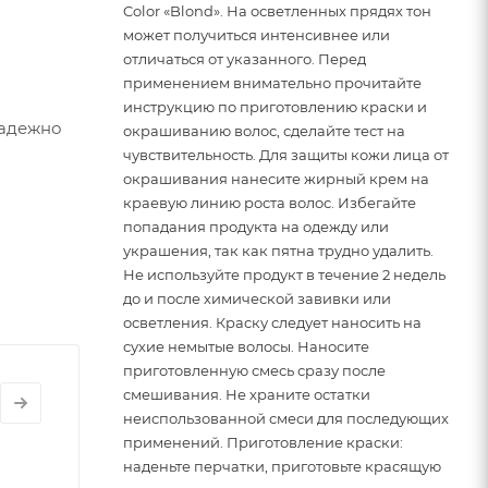
Color «Blond». На осветленных прядях тон
может получиться интенсивнее или
отличаться от указанного. Перед
применением внимательно прочитайте
инструкцию по приготовлению краски и
надежно
окрашиванию волос, сделайте тест на
чувствительность. Для защиты кожи лица от
окрашивания нанесите жирный крем на
краевую линию роста волос. Избегайте
попадания продукта на одежду или
т.
украшения, так как пятна трудно удалить.
Не используйте продукт в течение 2 недель
и:
до и после химической завивки или
осветления. Краску следует наносить на
сухие немытые волосы. Наносите
приготовленную смесь сразу после
смешивания. Не храните остатки
неиспользованной смеси для последующих
применений. Приготовление краски:
наденьте перчатки, приготовьте красящую