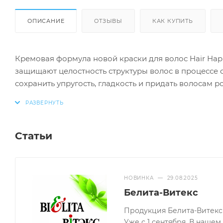
ОПИСАНИЕ
ОТЗЫВЫ
КАК КУПИТЬ
Кремовая формула новой краски для волос Hair Ha
защищают целостность структуры волос в процессе
сохранить упругость, гладкость и придать волосам 
Пластичная текстура краски обеспечивает удобное
Равномерное окрашивание и роскошный блеск волос:
Статьи
• Ланолин
• Протеины сои
• Протеины кукурузы
НОВИНКА
—
29.08.2025
Белита-Витекс
предотвращает пересыхание и разрушение структ
обеспечивает великолепный ухоженный вид воло
Продукция Белита-Витекс 
Уже с 1 сентября. В наше