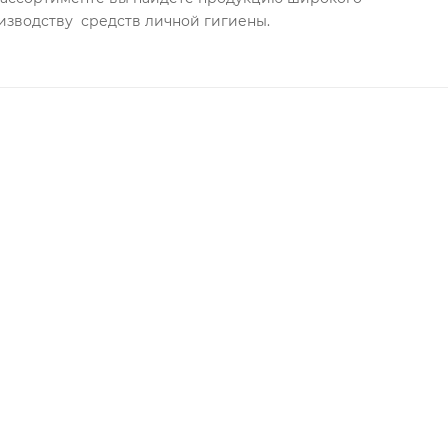
изводству средств личной гигиены.
ания и выгорания
 на нее случайно попала краска для волос