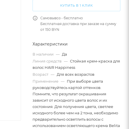
КУПИТЬ В 1 КЛИК
Самовывоз - бесплатно
Бесплатная доставка при заказе на сумму
от 150 BYN
Характеристики
В наличии
—
Да
Линия средств
—
Стойкая крем-краска для
волос HAIR Happiness
Возраст
—
Для всех возрастов
Применение
—
При выборе цвета
руководствуйтесь картой оттенков.
Помните, что результат окрашивания
зависит от исходного цвета волос и их
состояния. Для получения цвета, светлее
исходного более чем на 2 тона, необходимо
предварительно осветлить волосы с
использованием осветляющего крема Belita