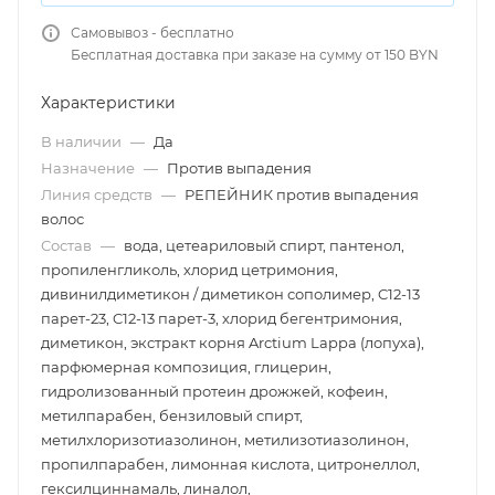
Самовывоз - бесплатно
Бесплатная доставка при заказе на сумму от 150 BYN
Характеристики
В наличии
—
Да
Назначение
—
Против выпадения
Линия средств
—
РЕПЕЙНИК против выпадения
волос
Состав
—
вода, цетеариловый спирт, пантенол,
пропиленгликоль, хлорид цетримония,
дивинилдиметикон / диметикон сополимер, C12-13
парет-23, C12-13 парет-3, хлорид бегентримония,
диметикон, экстракт корня Arctium Lappa (лопуха),
парфюмерная композиция, глицерин,
гидролизованный протеин дрожжей, кофеин,
метилпарабен, бензиловый спирт,
метилхлоризотиазолинон, метилизотиазолинон,
пропилпарабен, лимонная кислота, цитронеллол,
гексилциннамаль, линалол,