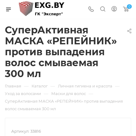
0
СуперАктивная
МАСКА «РЕПЕЙНИК»
против выпадения
волос смываемая
300 мл
—
—
—
Главная
Каталог
Личная гигиена и красота
—
—
Уход за волосами
Маски для волос
СуперАктивная МАСКА «РЕПЕЙНИК» против выпадения
волос смываемая 300 мл
Артикул:
33816