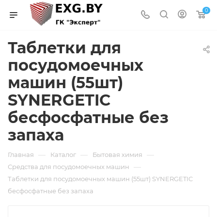
0
Таблетки для
посудомоечных
машин (55шт)
SYNERGETIC
бесфосфатные без
запаха
—
—
—
Главная
Каталог
Бытовая химия
—
Средства для посудомоечных машин
Таблетки для посудомоечных машин (55шт) SYNERGETIC
бесфосфатные без запаха