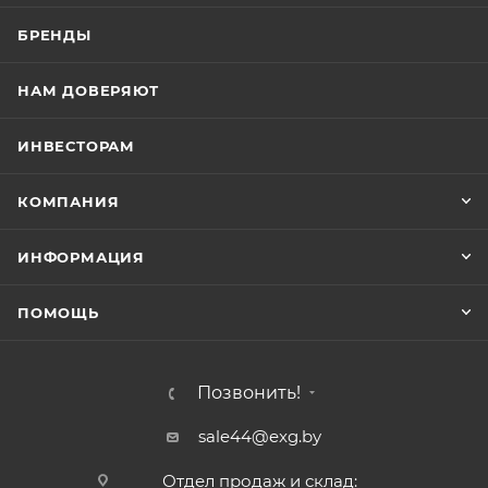
максимального результата и при очень жесткой
БРЕНДЫ
воде рекомендуется применение специальной соли
и ополаскивателя SYNERGETIC.
НАМ ДОВЕРЯЮТ
ИНВЕСТОРАМ
КОМПАНИЯ
ИНФОРМАЦИЯ
ПОМОЩЬ
Позвонить!
sale44@exg.by
Отдел продаж и склад: