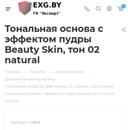
0
Тональная основа с
эффектом пудры
Beauty Skin, тон 02
natural
—
—
—
Главная
Каталог
Белита-Витэкс
—
Декоративная косметика
—
Тональные средства (BB-кремы, СС-кремы, консилеры)
Тональная основа с эффектом пудры Beauty Skin, тон 02
natural
Артикул:
41868