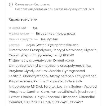
Самовывоз - бесплатно
Бесплатная доставка при заказе на сумму от 150 BYN
Характеристики
В наличии
—
Да
Назначение
—
Выравнивание рельефа
Линия средств
—
Beauty Skin
Состав
—
Aqua (Water), Cyclopentasiloxane,
Dimethicone Crosspolymer, Caprylyl Methicone, Glycerin,
Caprylic/Capric Triglyceride, Lauryl PEG-10
Tris(trimethylsiloxy)silylethyl Dimethicone,
Dimethicone/Vinyl Dimethicone Crosspolymer, Silica,
Butylene Glycol, Sodium Chloride, Hydrogenated
Lecithin, Phenoxyethanol, Methylparaben, Ethylparaben,
Propylparaben, Parfum (Fragrance), 2-Bromo-2-
Nitropropane-1,3-Diol, Sorbitol, Lecithin, Sodium Ascorbyl
Phosphate, Xanthan Gum, Fomes Officinalis (Mushroom)
Extract, Linalool, Hexyl Cinnamal, Limonene, Citronellol,
Geraniol, ± : CI 77891, CI 77499, CI 77491, CI 77492