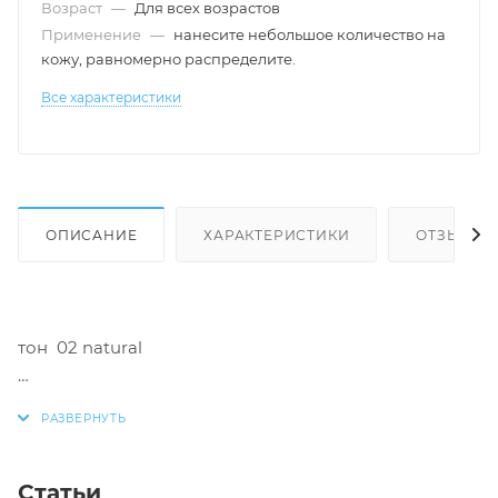
Возраст
—
Для всех возрастов
Применение
—
нанесите небольшое количество на
кожу, равномерно распределите.
Все характеристики
ОПИСАНИЕ
ХАРАКТЕРИСТИКИ
ОТЗЫВЫ
тон 02 natural
Преобразите свой макияж с нашей тональной
основой, созданной с инновационной технологией
LIQUID TO POWDER.
Статьи