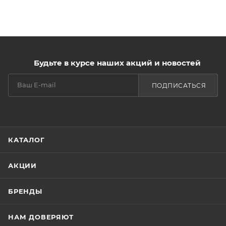
РЕЗУЛЬТАТ: бархатный припудренный финиш без
жирного блеска на весь день!
В нашей коллекции представлены три оттенка. Вы
Будьте в курсе наших акций и новостей
обязательно найдете свой и будете наслаждаться
макияжем!
ПОДПИСАТЬСЯ
ДРУГИЕ ТОНА:
Тон 01 light
КАТАЛОГ
АКЦИИ
БРЕНДЫ
НАМ ДОВЕРЯЮТ