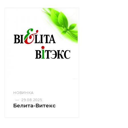
не оставляет комочков, не осыпается и не
отпечатывается
легендарная щеточка с зауженным кончиком
прокрашивает даже самые короткие ресницы
тушь обогащена гиалуроном и натуральным
воском для гладкости ресниц
Изготовлена из компонентов Chromavis (Италия)
НОВИНКА
—
29.08.2025
Белита-Витекс