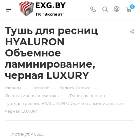
0
Тушь для ресниц
HYALURON
Объемное
ламинирование,
черная LUXURY
—
—
—
Главная
Каталог
Белита-Витэкс
—
—
Декоративная косметика
Тушь для ресниц
Тушь для ресниц HYALURON Объемное ламинирование,
черная LUXURY
Артикул:
40585