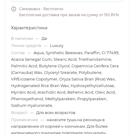
Самовывоз - бесплатно
Бесплатная доставка при заказе на сумму от 150 BYN
Характеристики
В наличии
—
Да
Линия средств
—
Luxury
Состав
—
Aqua, Synthetic Beeswax, Paraffin, CI 77499,
Acacia Senegal Gum, Stearic Acid, Triethanolamine,
Palmitic Acid, Butylene Glycol, Copernicia Cerifera Cera
(Carnauba) Wax, Glyceryl Srearate, Polybutene,
VP/Eicosene Copolymer, Oryza Sativa Bran (Rice) Wax,
Hydrogenated Rice Bran Wax, Hydroxyethylcellulose,
Myristic Acid, Arachidic Acid, Behenic Acid, Oleic Acid,
Phenoxyethanol, Methylparaben, Propylparaben,
Sodium Hyaluronate,
Возраст
—
Для всех возрастов
Применение
—
нанесите тушь на ресницы в
направлении от корней к кончикам. Для более
интенсивного покрытия повторите процедуру