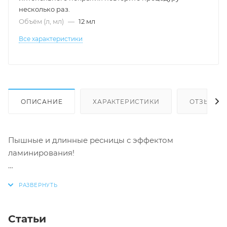
несколько раз.
Объём (л, мл)
—
12 мл
Все характеристики
ОПИСАНИЕ
ХАРАКТЕРИСТИКИ
ОТЗЫВЫ
Пышные и длинные ресницы с эффектом
ламинирования!
увеличивает объем и длину ресниц
эффект ламинированных ресниц
насыщенный черный цвет
Статьи