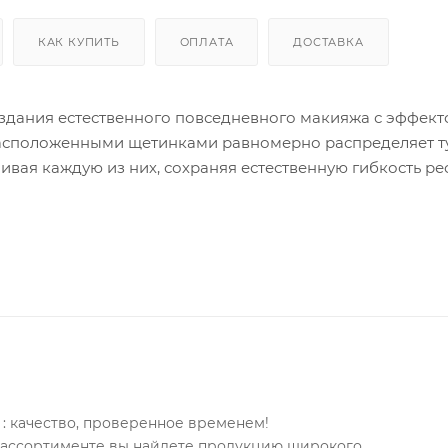
КАК КУПИТЬ
ОПЛАТА
ДОСТАВКА
оздания естественного повседневного макияжа с эффек
расположенными щетинками равномерно распределяет т
вая каждую из них, сохраняя естественную гибкость ре
 производные масла жожоба, которые укрепляют и ув
енегальской акации, тушь быстро высыхает на ресницах,
ия супермодных и ультрасовременных макияжей: добавляя
и, позволяет варьировать образы – от естественного «
: качество, проверенное временем!
па и далее до яркого вечернего макияжа.
м ассортименте вы найдете продукцию широкого