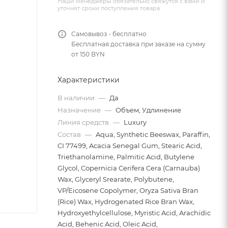
Наши менеджеры обязательно свяжутся с вами и
уточнят сроки поступления товара
Самовывоз - бесплатно
Бесплатная доставка при заказе на сумму
от 150 BYN
Характеристики
В наличии
—
Да
Назначение
—
Объем, Удлинение
Линия средств
—
Luxury
Состав
—
Aqua, Synthetic Beeswax, Paraffin,
CI 77499, Acacia Senegal Gum, Stearic Acid,
Triethanolamine, Palmitic Acid, Butylene
Glycol, Copernicia Cerifera Cera (Carnauba)
Wax, Glyceryl Srearate, Polybutene,
VP/Eicosene Copolymer, Oryza Sativa Bran
(Rice) Wax, Hydrogenated Rice Bran Wax,
Hydroxyethylcellulose, Myristic Acid, Arachidic
Acid, Behenic Acid, Oleic Acid,