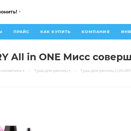
вонить!
Ы
ПРАЙС
КАК КУПИТЬ
КОМПАНИЯ
ИНВ
Y All in ONE Мисс совер
—
—
 косметика
Тушь для ресниц
Тушь для ресниц LUXURY 