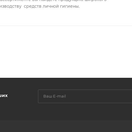
ве.
изводству средств личной гигиены.
ших