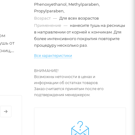
Phenoxyethanol, Methylparaben,
Propylparaben,
Возраст
—
Для всех возрастов
Применение
—
нанесите тушь на ресницы
в направлении от корней к кончикам. Для
том
более интенсивного покрытия повторите
ушь от
процедуру несколько раз.
сниц,
Все характеристики
ВНИМАНИЕ!
лажняют
Возможны неточности в ценах и
информации об остатках товаров.
Заказ считается принятым после его
подтверждения менеджером.
 яркость
нюдового»