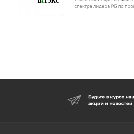
Идеальная тушь для тех, кто хочет все в одном средст
спектра лидера РБ по про
Тушь LUXURY All in One - волшебное п
Будьте в курсе на
акций и новостей