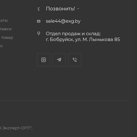
Позвонить!
латы
sale44@exg.by
тавки
Отдел продаж и склад:
 товар
г. Бобруйск, ул. М. Лынькова 85
ет
К Эксперт-ОПТ",