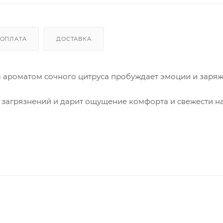
ОПЛАТА
ДОСТАВКА
 ароматом сочного цитруса пробуждает эмоции и заряж
 загрязнений и дарит ощущение комфорта и свежести н
лицерин и бетаин помогают сохранить ее мягкость и нежн
ости после душа.