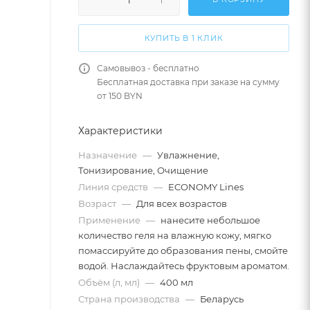
КУПИТЬ В 1 КЛИК
Самовывоз - бесплатно
Бесплатная доставка при заказе на сумму
от 150 BYN
Характеристики
Назначение
—
Увлажнение,
Тонизирование, Очищение
Линия средств
—
ECONOMY Lines
Возраст
—
Для всех возрастов
Применение
—
нанесите небольшое
количество геля на влажную кожу, мягко
помассируйте до образования пены, смойте
водой. Наслаждайтесь фруктовым ароматом.
Объём (л, мл)
—
400 мл
Страна производства
—
Беларусь