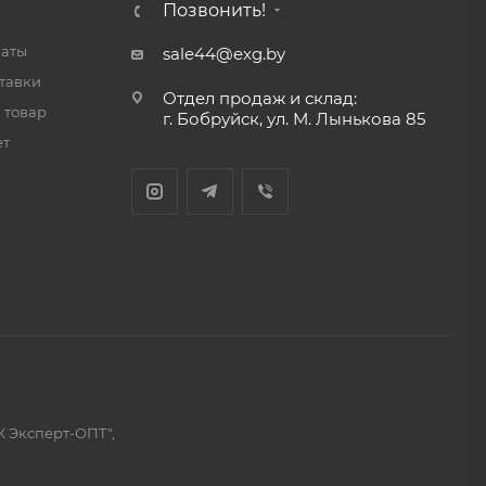
Позвонить!
латы
sale44@exg.by
тавки
Отдел продаж и склад:
 товар
г. Бобруйск, ул. М. Лынькова 85
ет
К Эксперт-ОПТ",