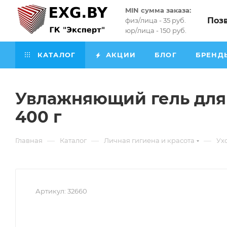
MIN сумма заказа:
Поз
физ/лица - 35 руб.
юр/лица - 150 руб.
КАТАЛОГ
АКЦИИ
БЛОГ
БРЕНД
Увлажняющий гель для
400 г
—
—
—
Главная
Каталог
Личная гигиена и красота
Ух
Артикул:
32660