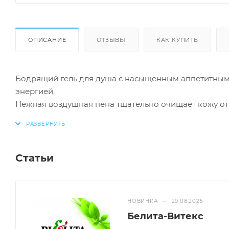
ОПИСАНИЕ
ОТЗЫВЫ
КАК КУПИТЬ
Бодрящий гель для душа с насыщенным аппетитным
энергией.
Нежная воздушная пена тщательно очищает кожу от
день.
Экстракт апельсина увлажняет и тонизирует кожу, г
избавляя от неприятного ощущения сухости и стянут
Статьи
Подходит для любого типа кожи.
НОВИНКА
—
29.08.2025
Белита-Витекс