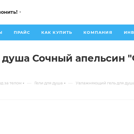
вонить!
Ы
ПРАЙС
КАК КУПИТЬ
КОМПАНИЯ
ИНВ
 душа Сочный апельсин 
—
—
од за телом
Гели для душа
Увлажняющий гель для душа