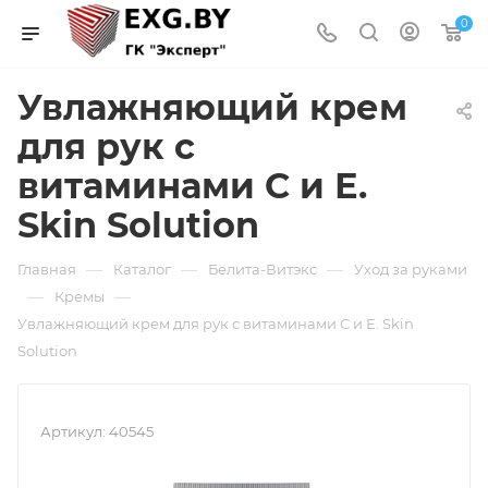
0
Увлажняющий крем
для рук с
витаминами С и Е.
Skin Solution
—
—
—
Главная
Каталог
Белита-Витэкс
Уход за руками
—
—
Кремы
Увлажняющий крем для рук с витаминами С и Е. Skin
Solution
Артикул:
40545