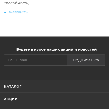
способность,
- Хорошая теплопроводность и
воздухопроницаемость,
- Отсутствие посторонних примесей,
- Не вызывает раздражения кожи,
- Длинные волокна,
- Высокая степень белизны,
- Всегда нейтральная РН-среда,
Будьте в курсе наших акций и новостей
- Отбелена без хлора.
ПОДПИСАТЬСЯ
КАТАЛОГ
АКЦИИ