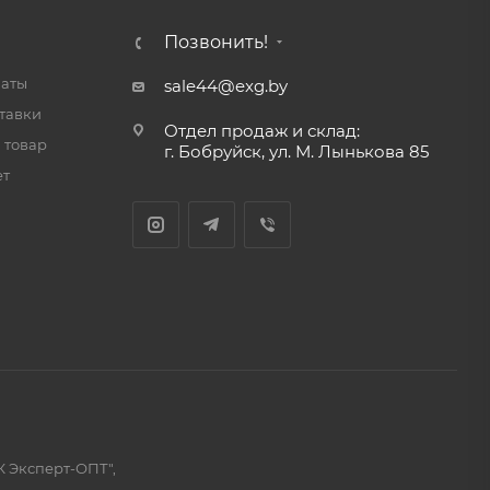
Позвонить!
латы
sale44@exg.by
тавки
Отдел продаж и склад:
 товар
г. Бобруйск, ул. М. Лынькова 85
ет
К Эксперт-ОПТ",