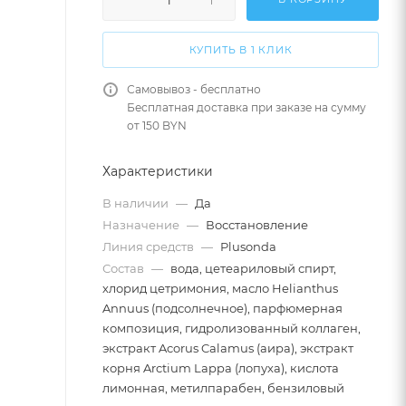
КУПИТЬ В 1 КЛИК
Самовывоз - бесплатно
Бесплатная доставка при заказе на сумму
от 150 BYN
Характеристики
В наличии
—
Да
Назначение
—
Восстановление
Линия средств
—
Plusonda
Состав
—
вода, цетеариловый спирт,
хлорид цетримония, масло Helianthus
Annuus (подсолнечное), парфюмерная
композиция, гидролизованный коллаген,
экстракт Acorus Calamus (аира), экстракт
корня Arctium Lappa (лопуха), кислота
лимонная, метилпарабен, бензиловый