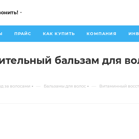
вонить!
Ы
ПРАЙС
КАК КУПИТЬ
КОМПАНИЯ
ИНВ
ительный бальзам для в
—
—
од за волосами
Бальзамы для волос
Витаминный восст