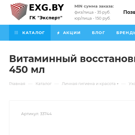
MIN сумма заказа:
Поз
физ/лица - 35 руб.
юр/лица - 150 руб.
КАТАЛОГ
АКЦИИ
БЛОГ
БРЕНД
Витаминный восстанов
450 мл
—
—
—
Главная
Каталог
Личная гигиена и красота
Ух
Артикул:
33744