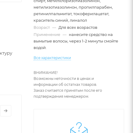
спирт, метилхлоризотиазолинон,
метилизотиазолинон, пропилпарабен,
ретинилпальмитат, токоферилацетат,
краситель синий, линалол
Возраст
—
Для всех возрастов
Применение
—
нанесите средство на
вымытые волосы, через 1-2 минуты смойте
водой.
ктуру
Все характеристики
ВНИМАНИЕ!
Возможны неточности в ценах и
информации об остатках товаров.
Заказ считается принятым после его
подтверждения менеджером.