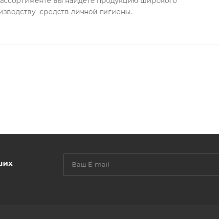
м ассортименте вы найдете продукцию широкого
изводству средств личной гигиены.
ших