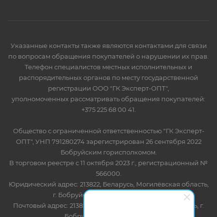
Указанные контакты также являются контактами для связи
по вопросам обращения покупателей о нарушении их прав.
Телефон специалистов местных исполнительных и
распорядительных органов по месту государственной
регистрации ООО "ГК Эксперт-ОПТ",
уполномоченных рассматривать обращения покупателей:
+375 225 68 00 41.
Общество с ограниченной ответственностью "ГК Эксперт-
ОПТ", УНП 791280274 зарегистрирован 26 сентября 2022
Бобруйским горисполкомом.
В торговом реестре с 11 октября 2023 г., регистрационный №
566000.
Юридический адрес: 213822, Беларусь, Могилёвская область,
г. Бобруйск, ул. Лынькова 85 пом 7
Почтовый адрес: 213822, Беларусь, Могилёвская область, г.
Бобруйск, ул. Лынькова, 85