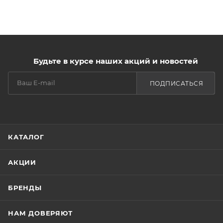
запаха. Обеспечивает 100% удаление жестких и
коротких волос от 1 мм. Мультинанесение - можно
наносить и снимать в любом направлении.
Гипотермичность обеспечивает комфортное
проведение процедуры депиляции.
Будьте в курсе наших акций и новостей
Упаковка: пакет 100 гр.
ПОДПИСАТЬСЯ
КАТАЛОГ
АКЦИИ
БРЕНДЫ
НАМ ДОВЕРЯЮТ