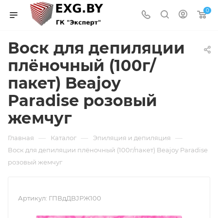
0
Воск для депиляции
плёночный (100г/
пакет) Beajoy
Paradise розовый
жемчуг
—
—
—
Главная
Каталог
Эпиляция и депиляция
Воск для депиляции плёночный (100г/пакет) Beajoy Paradise
розовый жемчуг
Артикул:
ГПВдДBJРЖ100