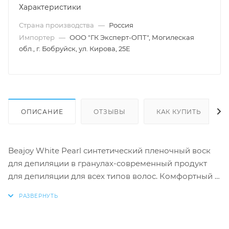
Характеристики
Страна производства
—
Россия
Импортер
—
ООО "ГК Эксперт-ОПТ", Могилеская
обл., г. Бобруйск, ул. Кирова, 25Е
ОПИСАНИЕ
ОТЗЫВЫ
КАК КУПИТЬ
Beajoy White Pearl синтетический пленочный воск
для депиляции в гранулах-современный продукт
для депиляции для всех типов волос. Комфортный и
безопасный для любого типа кожи.
Гипоаллергенный,экономичный, эластиченый, без
запаха. Обеспечивает 100% удаление жестких и
коротких волос от 1 мм. Мультинанесение - можно