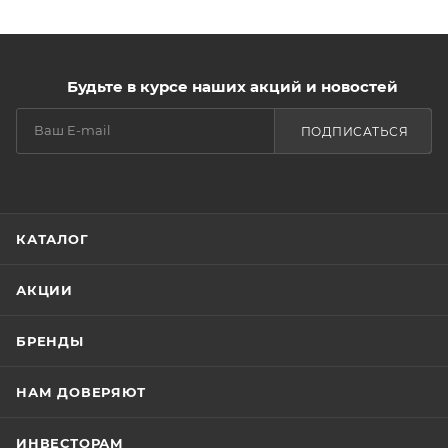
наносить и снимать в любом направлении.
Гипотермичность обеспечивает комфортное
проведение процедуры депиляции.
Будьте в курсе наших акций и новостей
Упаковка: пакет 500 гр.
ПОДПИСАТЬСЯ
КАТАЛОГ
АКЦИИ
БРЕНДЫ
НАМ ДОВЕРЯЮТ
ИНВЕСТОРАМ