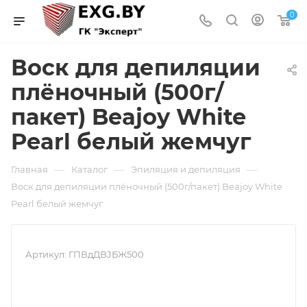
0
Воск для депиляции
плёночный (500г/
пакет) Beajoy White
Pearl белый жемчуг
—
—
—
Главная
Каталог
Эпиляция и депиляция
Воск для депиляции плёночный (500г/пакет) Beajoy White
Pearl белый жемчуг
Артикул:
ГПВдДBJБЖ500