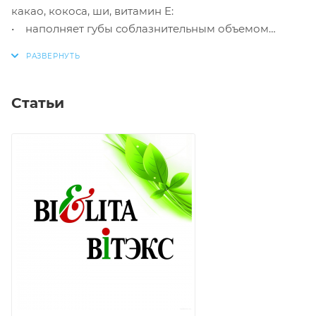
какао, кокоса, ши, витамин Е:
• наполняет губы соблазнительным объемом
• придает нежно-розовое сияние
• обеспечивает губам интенсивный уход
• дарит приятное ощущение свежести
Статьи
+ надежная УФ-защита (SPF 15)