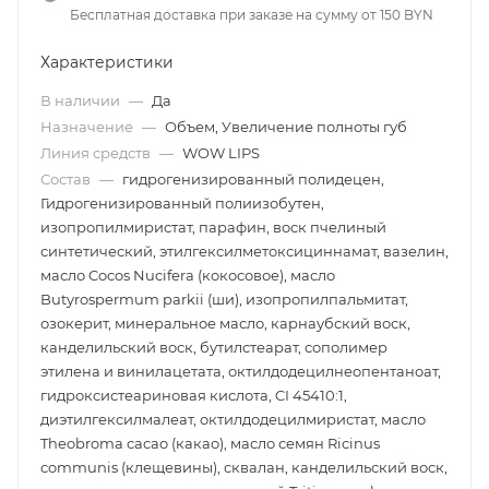
Бесплатная доставка при заказе на сумму от 150 BYN
Характеристики
В наличии
—
Да
Назначение
—
Объем, Увеличение полноты губ
Линия средств
—
WOW LIPS
Состав
—
гидрогенизированный полидецен,
Гидрогенизированный полиизобутен,
изопропилмиристат, парафин, воск пчелиный
синтетический, этилгексилметоксициннамат, вазелин,
масло Cocos Nucifera (кокосовое), масло
Butyrospermum parkii (ши), изопропилпальмитат,
озокерит, минеральное масло, карнаубский воск,
канделильский воск, бутилстеарат, сополимер
этилена и винилацетата, октилдодецилнеопентаноат,
гидроксистеариновая кислота, CI 45410:1,
диэтилгексилмалеат, октилдодецилмиристат, масло
Theobroma сacao (какао), масло семян Ricinus
communis (клещевины), сквалан, канделильский воск,