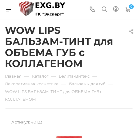
0
WOW LIPS
БАЛЬЗАМ-ТИНТ для
ОБЪЕМА ГУБ с
КОЛЛАГЕНОМ
—
—
—
Главная
Каталог
Белита-Витэкс
—
—
Декоративная косметика
Бальзамы для губ
WOW LIPS БАЛЬЗАМ-ТИНТ для ОБЪЕМА ГУБ с
КОЛЛАГЕНОМ
Артикул:
40123