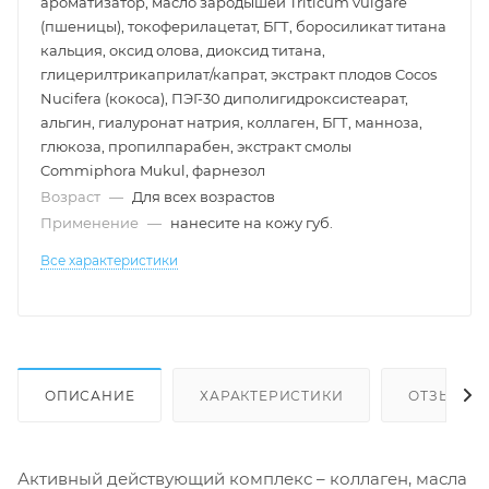
ароматизатор, масло зародышей Triticum vulgare
(пшеницы), токоферилацетат, БГТ, боросиликат титана
кальция, оксид олова, диоксид титана,
глицерилтрикаприлат/капрат, экстракт плодов Cocos
Nucifera (кокоса), ПЭГ-30 диполигидроксистеарат,
альгин, гиалуронат натрия, коллаген, БГТ, манноза,
глюкоза, пропилпарабен, экстракт смолы
Commiphora Mukul, фарнезол
Возраст
—
Для всех возрастов
Применение
—
нанесите на кожу губ.
Все характеристики
ОПИСАНИЕ
ХАРАКТЕРИСТИКИ
ОТЗЫВЫ
Активный действующий комплекс – коллаген, масла